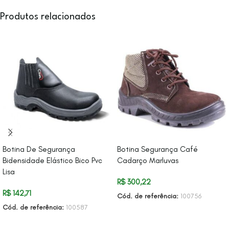
Produtos relacionados
Botina De Segurança
Botina Segurança Café
Bidensidade Elástico Bico Pvc
Cadarço Marluvas
Lisa
R$
300,22
R$
142,71
Cód. de referência:
100756
Cód. de referência:
100587
ADICIONAR AO CARRINHO
ADICIONAR AO CARRINHO