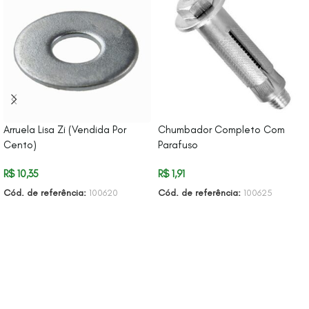
Arruela Lisa Zi (Vendida Por
Chumbador Completo Com
Cento)
Parafuso
R$
10,35
R$
1,91
Cód. de referência:
100620
Cód. de referência:
100625
ADICIONAR AO CARRINHO
ADICIONAR AO CARRINHO