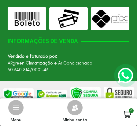
INFORMAÇÕES DE VENDA
Vendido e faturado por:
ARgreen Climatização e Ar Condicionado
50.340.814/0001-43
0
©2026 - Todos os direitos reservados – ARgreen. CNPJ:
24.849.649/0001-40
Menu
Minha conta