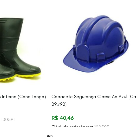
o Interno (Cano Longo)
Capacete Segurança Classe Ab Azul (Ca
29.792)
R$
40,46
:
100591
Cód. de referência:
100595