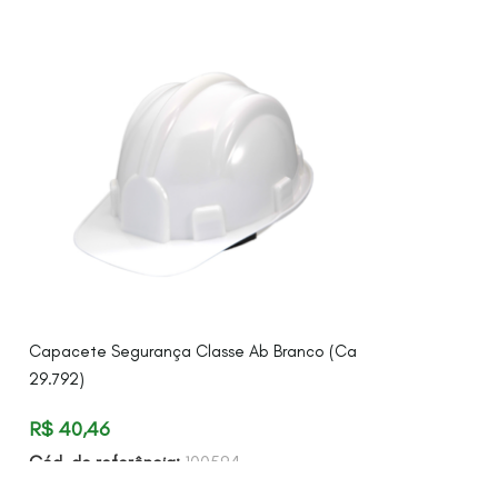
Jugular Para Ca
R$
3,93
Cód. de referên
Capacete Segurança Classe Ab Branco (Ca
29.792)
R$
40,46
Cód. de referência:
100594