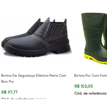
Botina De Segurança Elástica Preta Com
Botina Pvc Com Forr
Bico Pvc
R$
102,03
R$
97,77
Cód. de referência
Cód. de referência:
100588