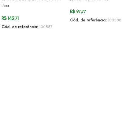
Lisa
R$
97,77
R$
142,71
Cód. de referência:
100588
Cód. de referência:
100587
ADICIONAR AO CARRINHO
ADICIONAR AO CARRINHO