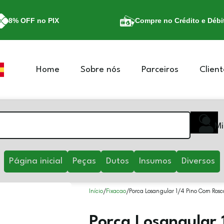
8% OFF no PIX
Compre no Crédito e Débi
Home
Sobre nós
Parceiros
Client
Mi
Página inicial
Peças
Dutos
Insumos
Diversos
Início
Fixacao
Porca Losangular 1/4 Pino Com Rosc
Porca Losangular 