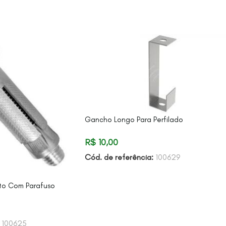
Gancho Longo Para Perfilado
R$
10,00
Cód. de referência:
100629
o Com Parafuso
:
100625