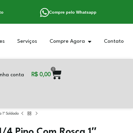
to
Compre pelo Whatsapp
es
Serviços
Compre Agora
Contato
0
R$
0,00
nha conta
a 1″ Soldada
1/4 Pino Com Rosca 1″