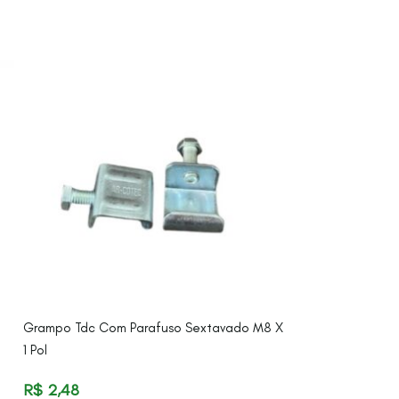
Grampo Tdc Com Parafuso Sextavado M8 X
Jaqueta E Cone 
1 Pol
R$
1,08
R$
2,48
Cód. de referên