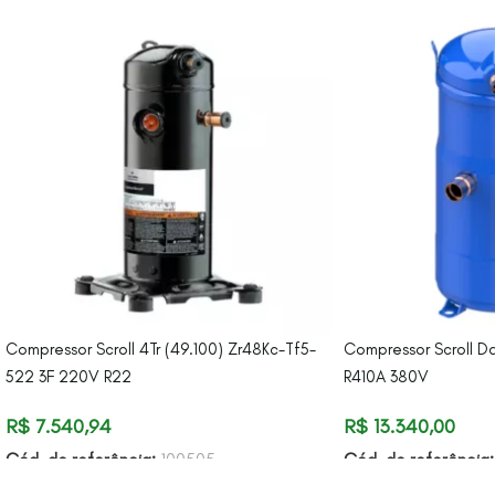
Compressor Scroll 4Tr (49.100) Zr48Kc-Tf5-
Compressor Scroll D
522 3F 220V R22
R410A 380V
R$
7.540,94
R$
13.340,00
Cód. de referência:
100505
Cód. de referência