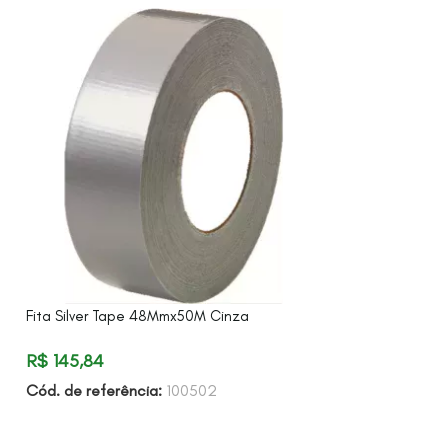
Fita Silver Tape 48Mmx50M Cinza
Kit Acessórios Pa
Condicionado
R$
145,84
R$
19,00
Cód. de referência:
100502
Cód. de referên