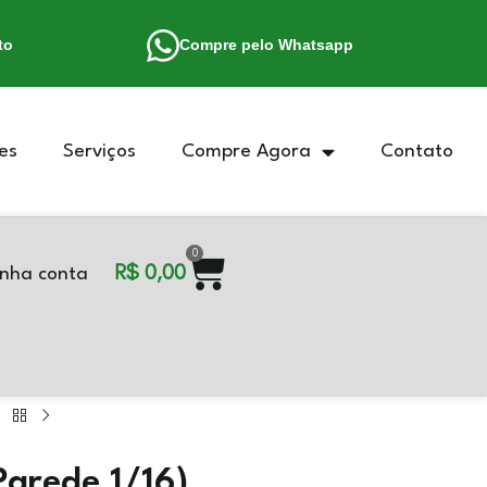
to
Compre pelo Whatsapp
es
Serviços
Compre Agora
Contato
0
R$
0,00
nha conta
Parede 1/16)