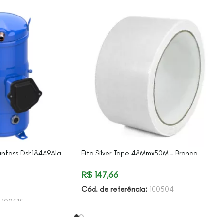
anfoss Dsh184A9Ala
Fita Silver Tape 48Mmx50M – Branca
R$
147,66
Cód. de referência:
100504
:
100515