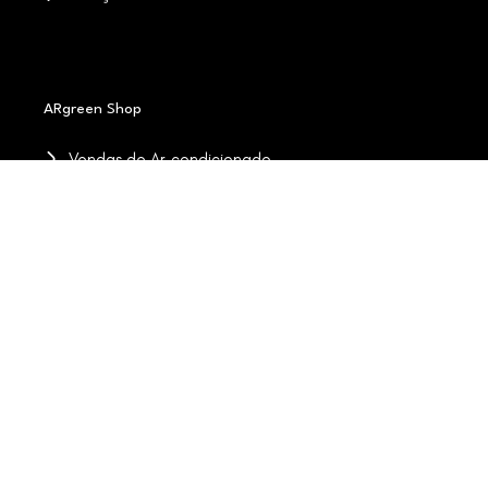
ARgreen Shop
Vendas de Ar-condicionado
Catálogo
Minha conta
Meus pedidos
Contato
(34) 3237-2500