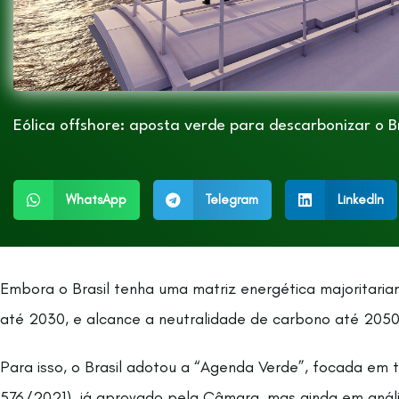
Eólica offshore: aposta verde para descarbonizar o Br
WhatsApp
Telegram
LinkedIn
Embora o Brasil tenha uma matriz energética majoritari
até 2030, e alcance a neutralidade de carbono até 2050
Para isso, o Brasil adotou a “Agenda Verde”, focada em 
576/2021), já aprovado pela Câmara, mas ainda em anál