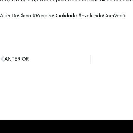
AlémDoClima #RespireQualidade #EvoluindoComVocê
ANTERIOR