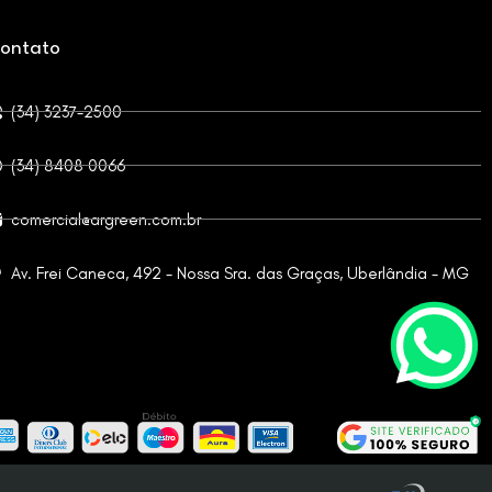
ontato
(34) 3237-2500
(34) 8408 0066
comercial@argreen.com.br
Av. Frei Caneca, 492 - Nossa Sra. das Graças, Uberlândia - MG