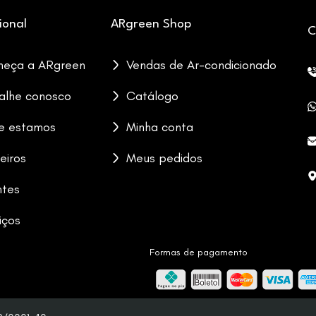
cional
ARgreen Shop
C
heça a ARgreen
Vendas de Ar-condicionado
alhe conosco
Catálogo
e estamos
Minha conta
eiros
Meus pedidos
ntes
iços