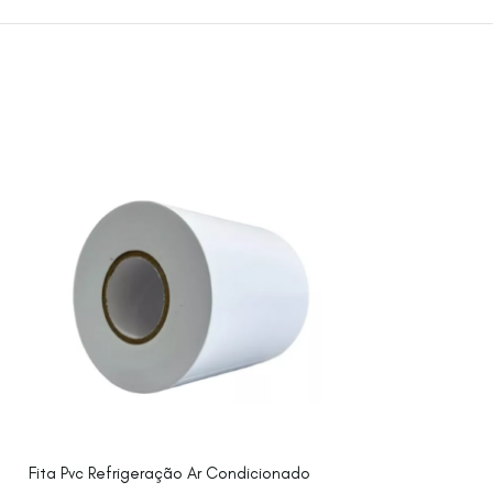
Fita Pvc Refrigeração Ar Condicionado
Kit Flangeador D