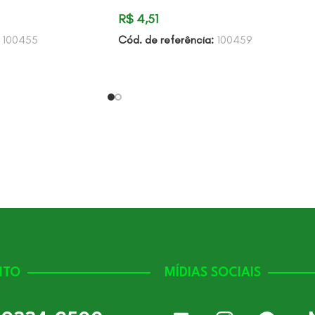
R$
4,51
:
100455
Cód. de referência:
100459
NTO
MÍDIAS SOCIAIS