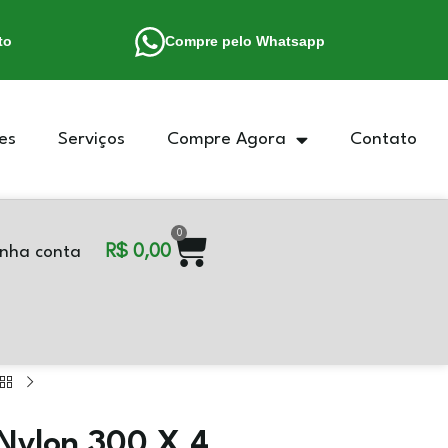
to
Compre pelo Whatsapp
es
Serviços
Compre Agora
Contato
0
R$
0,00
nha conta
Nylon 300 X 4