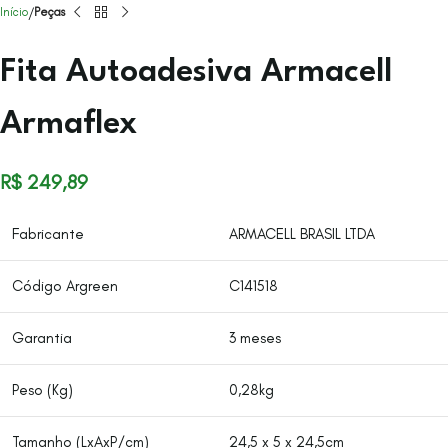
Início
Peças
Fita Autoadesiva Armacell
Armaflex
R$
249,89
Fabricante
ARMACELL BRASIL LTDA
Código Argreen
C141518
Garantia
3 meses
Peso (Kg)
0,28kg
Tamanho (LxAxP/cm)
24,5 x 5 x 24,5cm