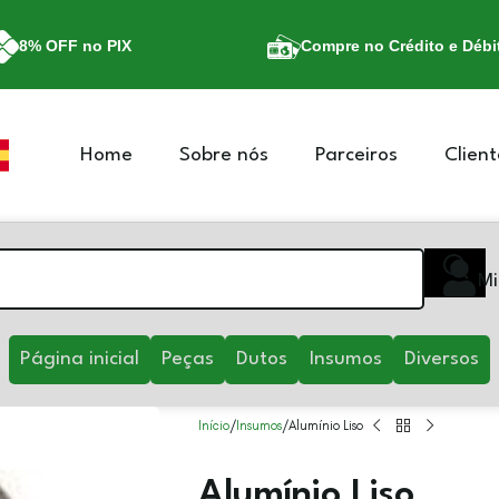
8% OFF no PIX
Compre no Crédito e Débi
Home
Sobre nós
Parceiros
Client
Mi
Página inicial
Peças
Dutos
Insumos
Diversos
Início
Insumos
Alumínio Liso
Alumínio Liso