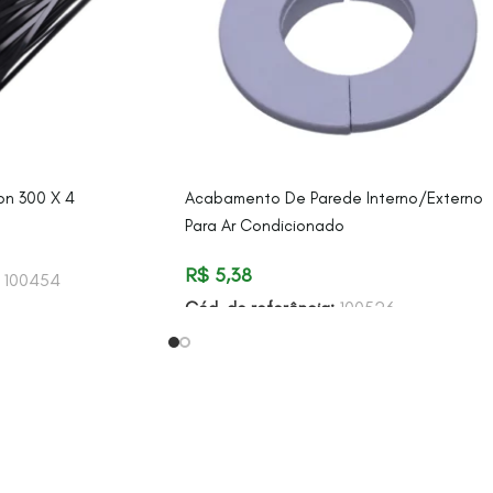
on 300 X 4
Acabamento De Parede Interno/Externo
Para Ar Condicionado
R$
5,38
:
100454
Cód. de referência:
100526