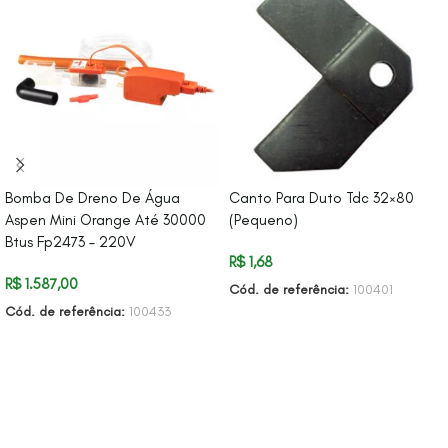
Bomba De Dreno De Água
Canto Para Duto Tdc 32×80
Aspen Mini Orange Até 30000
(Pequeno)
Btus Fp2473 – 220V
R$
1,68
R$
1.587,00
Cód. de referência:
100401
Cód. de referência:
100433
ADICIONAR AO CARRINHO
ADICIONAR AO CARRINHO