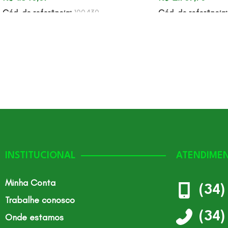
Cód. de referência:
100430
Cód. de referência
INSTITUCIONAL
ATENDIME
Minha Conta
(34
Trabalhe conosco
(34
Onde estamos