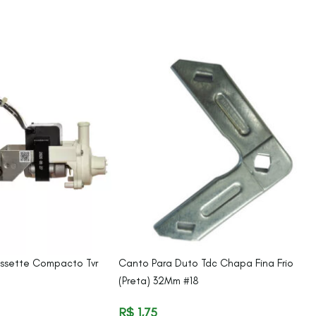
ssette Compacto Tvr
Canto Para Duto Tdc Chapa Fina Frio
(Preta) 32Mm #18
R$
1,75