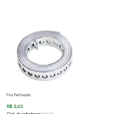
Fita Perfurada
Grapa Tdc 100M
R$
2,62
R$
1,45
Cód. de referência:
100615
Cód. de referên