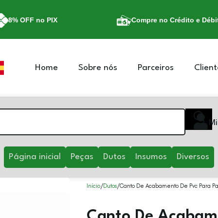
8% OFF no PIX
Compre no Crédito e Débi
Home
Sobre nós
Parceiros
Client
Mi
Página inicial
Peças
Dutos
Insumos
Diversos
Início
Dutos
Canto De Acabamento De Pvc Para Pa
Canto De Acabame