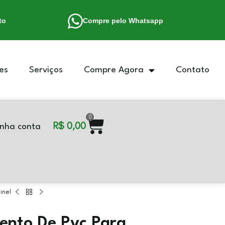
to
Compre pelo Whatsapp
es
Serviços
Compre Agora
Contato
0
R$
0,00
nha conta
inel
nto De Pvc Para