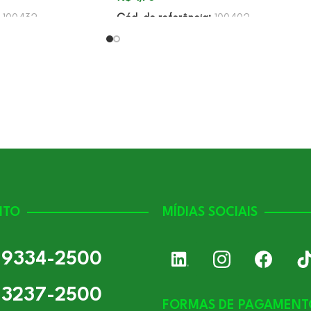
:
100432
Cód. de referência:
100402
NTO
MÍDIAS SOCIAIS
) 9334-2500
) 3237-2500
FORMAS DE PAGAMENT