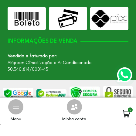
INFORMAÇÕES DE VENDA
Vendido e faturado por:
ARgreen Climatização e Ar Condicionado
50.340.814/0001-43
0
©2026 - Todos os direitos reservados – ARgreen. CNPJ:
24.849.649/0001-40
Menu
Minha conta