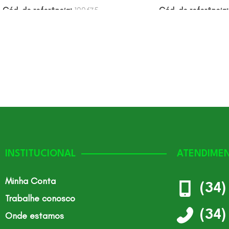
Cód. de referência:
100675
Cód. de referência
INSTITUCIONAL
ATENDIME
Minha Conta
(34
Trabalhe conosco
(34
Onde estamos