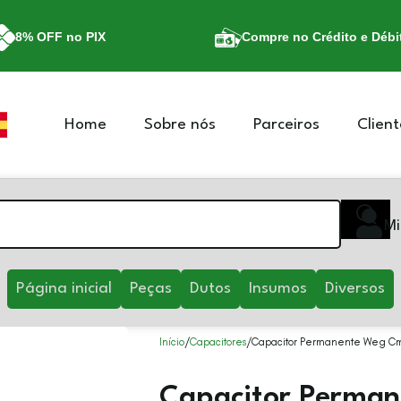
8% OFF no PIX
Compre no Crédito e Débi
Home
Sobre nós
Parceiros
Client
Mi
Página inicial
Peças
Dutos
Insumos
Diversos
Início
Capacitores
Capacitor Permanente Weg C
Capacitor Perma