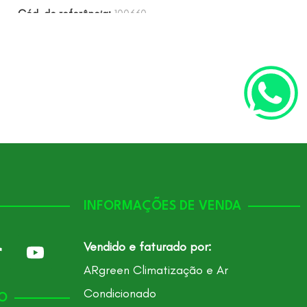
Cód. de referência:
100660
Cód. de referên
INFORMAÇÕES DE VENDA
Vendido e faturado por:
ARgreen Climatização e Ar
Condicionado
O