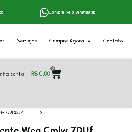
to
Compre pelo Whatsapp
es
Serviços
Compre Agora
Contato
0
R$
0,00
nha conta
mlw 70Uf 250V
nente Weg Cmlw 70Uf