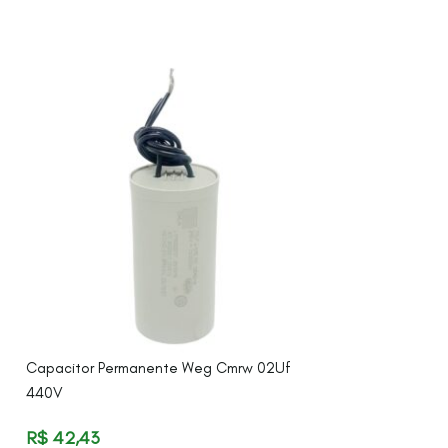
Capacitor Permanente Weg Cmrw 02Uf
Capacitor Perma
440V
440V
R$
42,43
R$
47,43