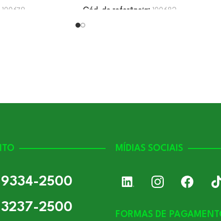
:
100679
Cód. de referência:
100682
NTO
MÍDIAS SOCIAIS
) 9334-2500
) 3237-2500
FORMAS DE PAGAMENT