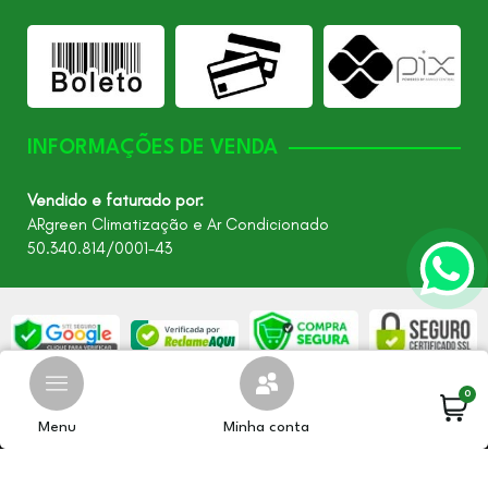
INFORMAÇÕES DE VENDA
Vendido e faturado por:
ARgreen Climatização e Ar Condicionado
50.340.814/0001-43
0
©2026 - Todos os direitos reservados – ARgreen. CNPJ:
24.849.649/0001-40
Menu
Minha conta