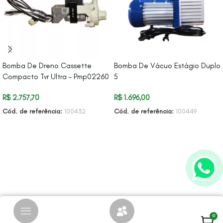
Bomba De Dreno Cassette
Bomba De Vácuo Estágio Duplo
Compacto Tvr Ultra – Pmp02260
5
R$
2.757,70
R$
1.696,00
Cód. de referência:
100432
Cód. de referência:
100449
ADICIONAR AO CARRINHO
ADICIONAR AO CARRINHO
0