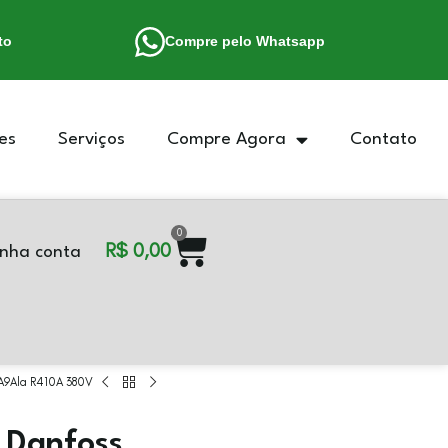
to
Compre pelo Whatsapp
es
Serviços
Compre Agora
Contato
0
R$
0,00
nha conta
4A9Ala R410A 380V
 Danfoss