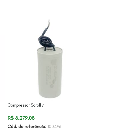
-
Compressor Scroll 7
Compressor Scro
R$
8.279,08
R$
35.414,48
Cód. de referência:
100496
Cód. de referên