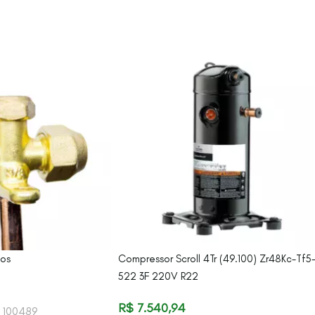
nos
Compressor Scroll 4Tr (49.100) Zr48Kc-Tf5
522 3F 220V R22
R$
7.540,94
:
100489