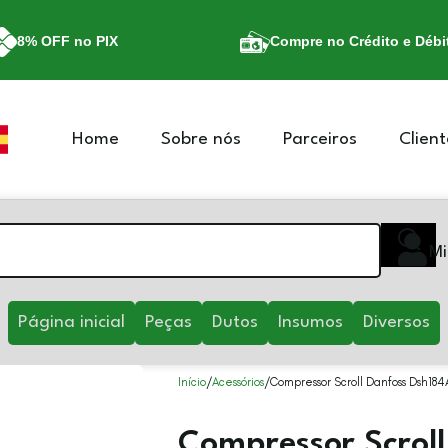
8% OFF no PIX
Compre no Crédito e Débi
Home
Sobre nós
Parceiros
Client
Mi
Página inicial
Peças
Dutos
Insumos
Diversos
Início
Acessórios
Compressor Scroll Danfoss Dsh18
Compressor Scroll