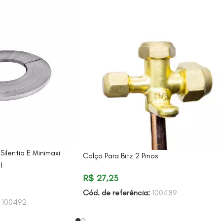
lentia E Minimaxi
Calço Para Bitz 2 Pinos
H
R$
27,23
Cód. de referência:
100489
:
100492