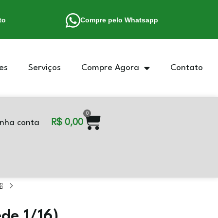
to
Compre pelo Whatsapp
es
Serviços
Compre Agora
Contato
0
R$
0,00
nha conta
de 1/16)