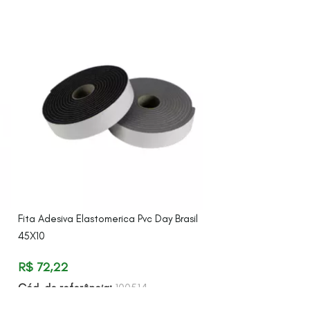
Fita Adesiva Elastomerica Pvc Day Brasil
Grelha Frontal El
45X10
Condicionado
R$
72,22
R$
237,22
Cód. de referência:
100514
Cód. de referên