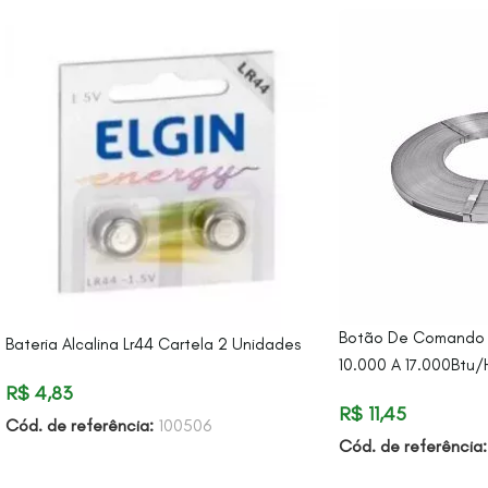
Botão De Comando Si
Bateria Alcalina Lr44 Cartela 2 Unidades
10.000 A 17.000Btu/
R$
4,83
R$
11,45
Cód. de referência:
100506
Cód. de referência