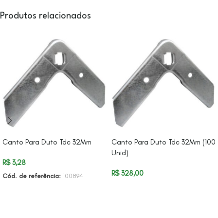
Produtos relacionados
Canto Para Duto Tdc 32Mm
Canto Para Duto Tdc 32Mm (100
Unid)
R$
3,28
R$
328,00
Cód. de referência:
100894
VER OPÇÕES
VER OPÇÕES