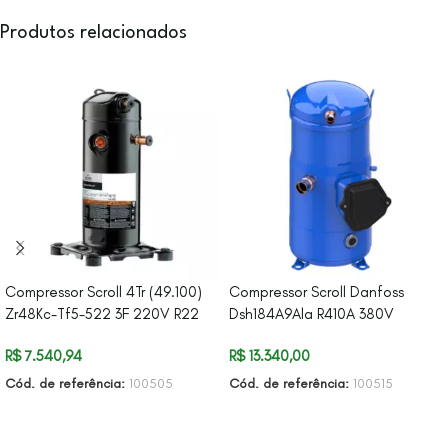
Produtos relacionados
Compressor Scroll 4Tr (49.100)
Compressor Scroll Danfoss
Zr48Kc-Tf5-522 3F 220V R22
Dsh184A9Ala R410A 380V
R$
7.540,94
R$
13.340,00
Cód. de referência:
100505
Cód. de referência:
100515
ADICIONAR AO CARRINHO
ADICIONAR AO CARRINHO