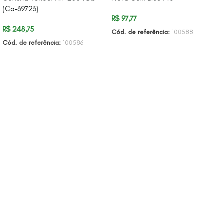
(Ca-39723)
R$
97,77
R$
248,75
Cód. de referência:
100588
Cód. de referência:
100586
ADICIONAR AO CARRINHO
ADICIONAR AO CARRINHO