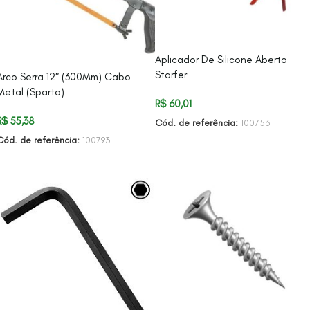
Aplicador De Silicone Aberto
Starfer
Arco Serra 12″ (300Mm) Cabo
Metal (Sparta)
R$
60,01
R$
55,38
Cód. de referência:
100753
Cód. de referência:
100793
ADICIONAR AO CARRINHO
ADICIONAR AO CARRINHO