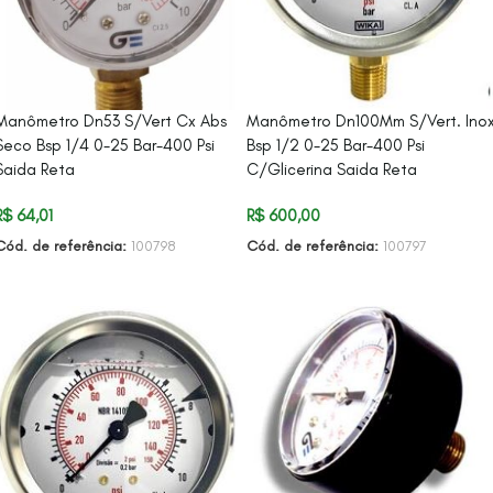
Manômetro Dn100Mm S/Vert. Ino
Manômetro Dn53 S/Vert Cx Abs
Bsp 1/2 0-25 Bar-400 Psi
Seco Bsp 1/4 0-25 Bar-400 Psi
C/Glicerina Saida Reta
Saida Reta
R$
600,00
R$
64,01
Cód. de referência:
100797
Cód. de referência:
100798
ADICIONAR AO CARRINHO
ADICIONAR AO CARRINHO