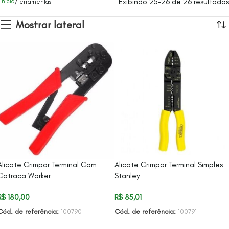
Exibindo 25–26 de 26 resultados
Início
ferramentas
Mostrar lateral
Alicate Crimpar Terminal Com
Alicate Crimpar Terminal Simples
Catraca Worker
Stanley
R$
180,00
R$
85,01
Cód. de referência:
100790
Cód. de referência:
100791
ADICIONAR AO CARRINHO
ADICIONAR AO CARRINHO