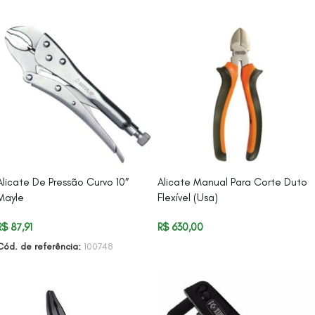
Alicate De Pressão Curvo 10″
Alicate Manual Para Corte Duto
Mayle
Flexível (Usa)
R$
87,91
R$
630,00
Cód. de referência:
100748
ADICIONAR AO CARRINHO
ADICIONAR AO CARRINHO