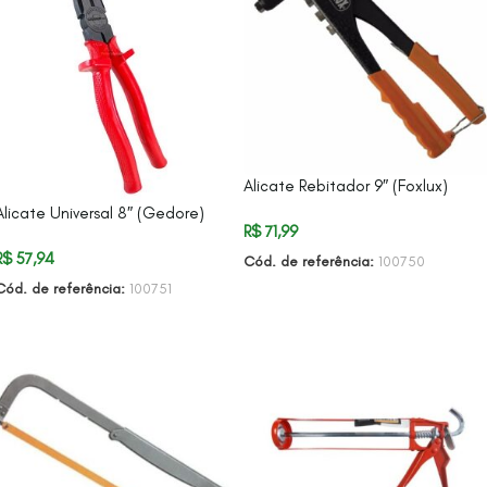
Alicate Rebitador 9″ (Foxlux)
Alicate Universal 8″ (Gedore)
R$
71,99
R$
57,94
Cód. de referência:
100750
Cód. de referência:
100751
ADICIONAR AO CARRINHO
ADICIONAR AO CARRINHO