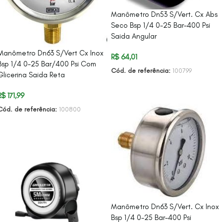
Manômetro Dn53 S/Vert. Cx Abs
Seco Bsp 1/4 0-25 Bar-400 Psi
Saida Angular
Manômetro Dn63 S/Vert Cx Inox
R$
64,01
Bsp 1/4 0-25 Bar/400 Psi Com
Cód. de referência:
100799
Glicerina Saida Reta
ADICIONAR AO CARRINHO
R$
171,99
Cód. de referência:
100800
ADICIONAR AO CARRINHO
Manômetro Dn63 S/Vert. Cx Inox
Bsp 1/4 0-25 Bar-400 Psi