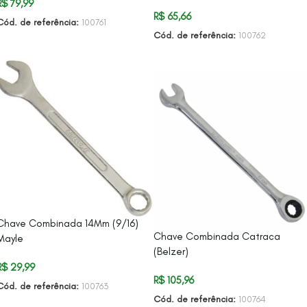
R$
79,99
R$
65,66
Cód. de referência:
100761
Cód. de referência:
100762
ADICIONAR AO CARRINHO
ADICIONAR AO CARRINHO
Chave Combinada 14Mm (9/16)
Chave Combinada Catraca
Mayle
(Belzer)
R$
29,99
R$
105,96
Cód. de referência:
100763
Cód. de referência:
100764
ADICIONAR AO CARRINHO