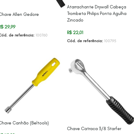
Atarrachante Drywall Cabeça
Trombeta Philips Ponta Agulha
Chave Allen Gedore
Zincado
R$
29,99
R$
22,01
Cód. de referência:
100760
Cód. de referência:
100795
ADICIONAR AO CARRINHO
ADICIONAR AO CARRINHO
Chave Canhão (Beltools)
Chave Catraca 3/8 Starfer