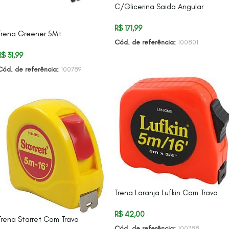
C/Glicerina Saida Angular
R$
171,99
Trena Greener 5Mt
Cód. de referência:
100801
R$
31,99
ADICIONAR AO CARRINHO
Cód. de referência:
100789
ADICIONAR AO CARRINHO
Trena Laranja Lufkin Com Trava
R$
42,00
Trena Starret Com Trava
Cód. de referência:
100788