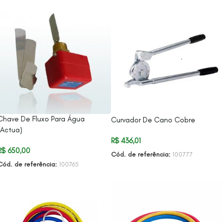
ADICIONAR AO CARRINHO
Chave De Fluxo Para Água
Curvador De Cano Cobre
(Actua)
R$
436,01
R$
650,00
Cód. de referência:
100777
Cód. de referência:
100765
ADICIONAR AO CARRINHO
ADICIONAR AO CARRINHO