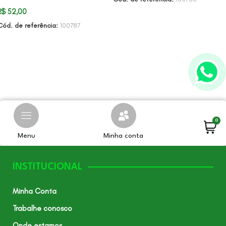
R$
52,00
ADICIONAR AO CARRINHO
Cód. de referência:
100787
ADICIONAR AO CARRINHO
0
Menu
Minha conta
INSTITUCIONAL
Minha Conta
Trabalhe conosco
Onde estamos