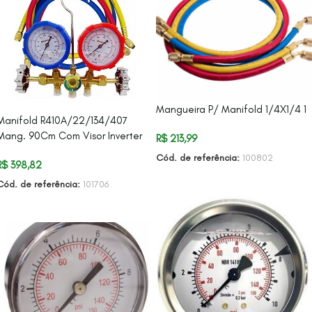
Mangueira P/ Manifold 1/4X1/4 1
Manifold R410A/22/134/407
Mang. 90Cm Com Visor Inverter
R$
213,99
Cód. de referência:
100802
R$
398,82
ADICIONAR AO CARRINHO
Cód. de referência:
101706
ADICIONAR AO CARRINHO