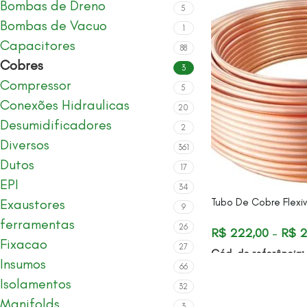
Bombas de Dreno
5
Bombas de Vacuo
1
Capacitores
88
Cobres
3
Compressor
5
Conexões Hidraulicas
20
Desumidificadores
2
Diversos
361
Dutos
17
EPI
34
Tubo De Cobre Flexiv
Exaustores
9
ferramentas
26
R$
222,00
–
R$
2
Fixacao
27
Cód. de referência:
Insumos
66
Isolamentos
32
Manifolds
3