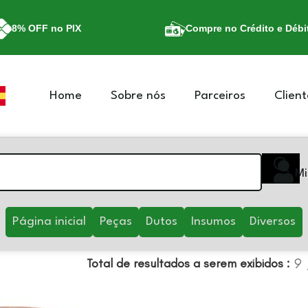
8% OFF no PIX
Compre no Crédito e Débi
Home
Sobre nós
Parceiros
Client
Mi
Página inicial
Peças
Dutos
Insumos
Diversos
9
Total de resultados a serem exibidos