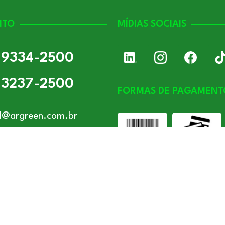
NTO
MÍDIAS SOCIAIS
) 9334-2500
) 3237-2500
FORMAS DE PAGAMENT
l@argreen.com.br
ia - MG
x das 08 às 18hs
Todos os direitos reservados – ARgreen. CNPJ: 24.849.649/0001-40