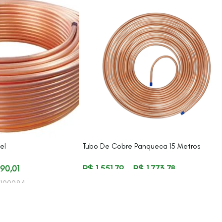
el
Tubo De Cobre Panqueca 15 Metros
90,01
R$
1.551,79
–
R$
1.773,78
100084