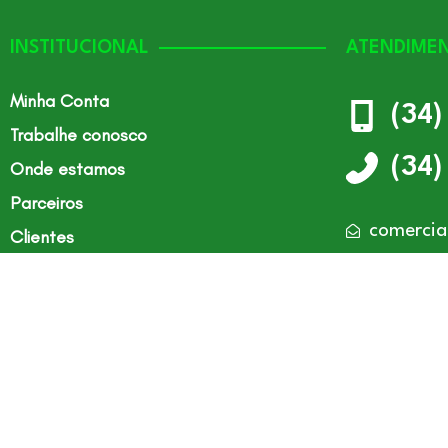
INSTITUCIONAL
ATENDIME
Minha Conta
(34
Trabalhe conosco
(34
Onde estamos
Parceiros
comercia
Clientes
Serviços
Uberlând
Seg à Se
©2026 - 