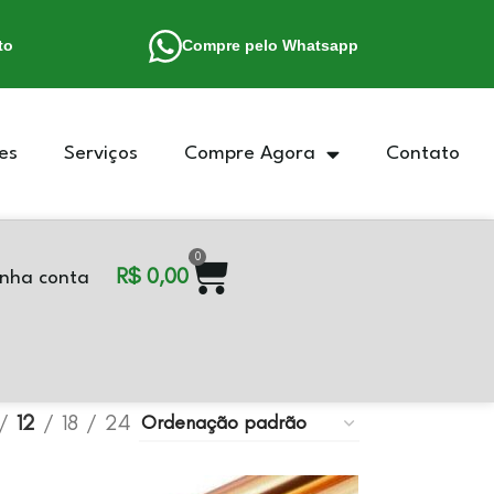
to
Compre pelo Whatsapp
es
Serviços
Compre Agora
Contato
0
R$
0,00
nha conta
12
18
24