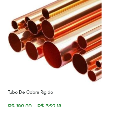
Tubo De Cobre Rigido
R$
180,00
–
R$
352,18