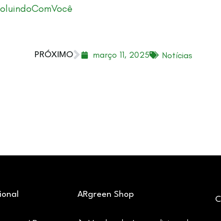
oluindoComVocê
março 11, 2025
Notícias
PRÓXIMO
cional
ARgreen Shop
C