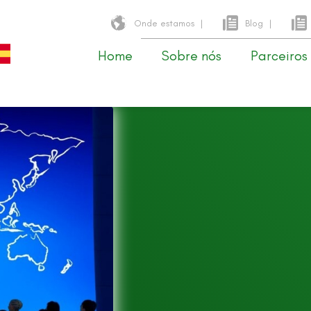
Onde estamos
|
Blog
|
Home
Sobre nós
Parceiros