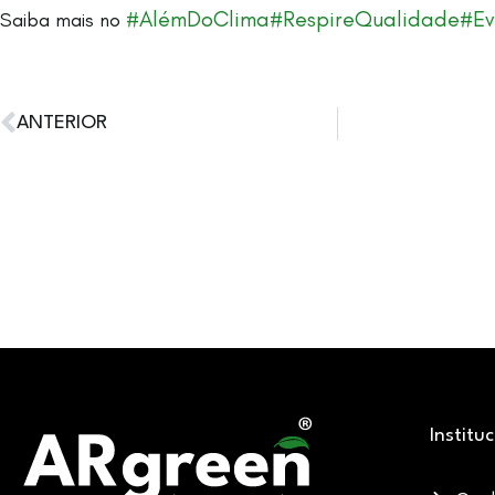
#AlémDoClima
#RespireQualidade
#Ev
Saiba mais no
ANTERIOR
Institu