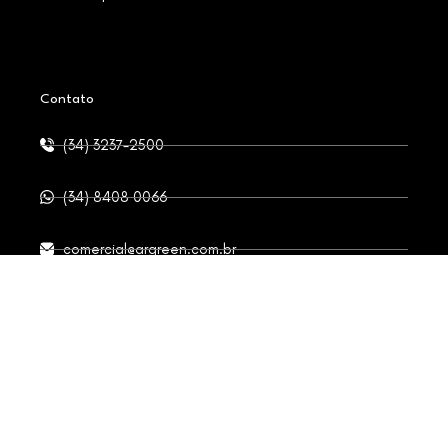
Contato
(34) 3237-2500
(34) 8408 0066
comercial@argreen.com.br
Av. Frei Caneca, 492 - Nossa Sra. das Graças,
Uberlândia - MG
Mapa do site
Políticas de privacidade
Termos e condições de uso