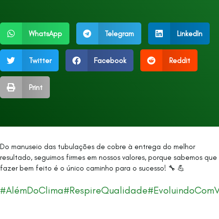
WhatsApp
Telegram
LinkedIn
Twitter
Facebook
Reddit
Print
Do manuseio das tubulações de cobre à entrega do melhor
resultado, seguimos firmes em nossos valores, porque sabemos que
fazer bem feito é o único caminho para o sucesso! 🔧 💪
#AlémDoClima
#RespireQualidade
#EvoluindoCom