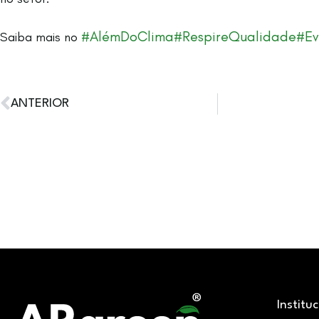
#AlémDoClima
#RespireQualidade
#Ev
Saiba mais no
ANTERIOR
Institu