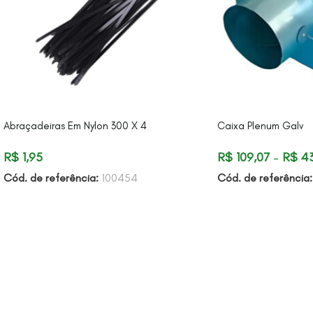
Abraçadeiras Em Nylon 300 X 4
Caixa Plenum Galv
R$
1,95
R$
109,07
–
R$
43
Cód. de referência:
100454
Cód. de referência