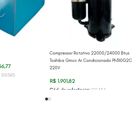
Compressor Rotativo 22000/24000 Btus
Toshiba Gmcc Ar Condicionado Ph310G2C
6,77
220V
:
100385
R$
1.901,82
Cód. de referência:
100434