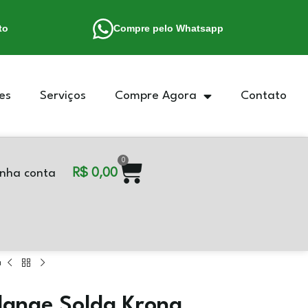
to
Compre pelo Whatsapp
es
Serviços
Compre Agora
Contato
0
R$
0,00
nha conta
a
ange Solda Krona