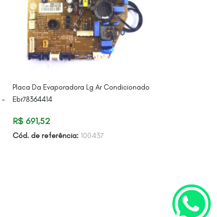
Placa Da Evaporadora Lg Ar Condicionado
Porca Sextavada
 –
Ebr78364414
R$
0,99
R$
691,52
Cód. de referên
Cód. de referência:
100437