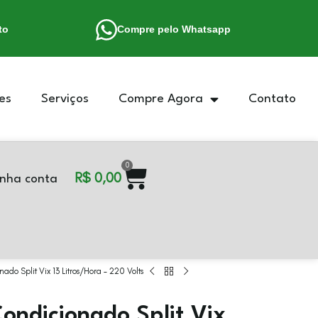
to
Compre pelo Whatsapp
es
Serviços
Compre Agora
Contato
0
R$
0,00
nha conta
do Split Vix 13 Litros/Hora – 220 Volts
ondicionado Split Vix