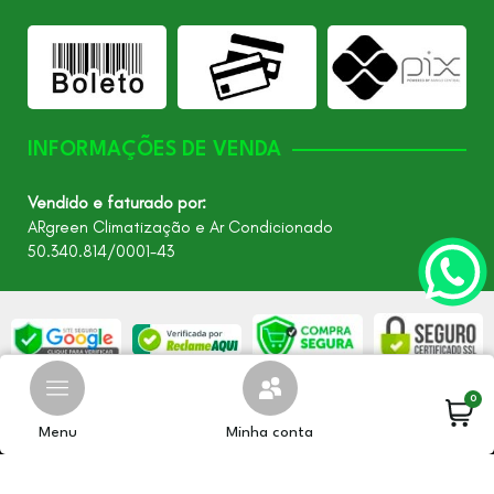
INFORMAÇÕES DE VENDA
Vendido e faturado por:
ARgreen Climatização e Ar Condicionado
50.340.814/0001-43
0
©2026 - Todos os direitos reservados – ARgreen. CNPJ:
24.849.649/0001-40
Menu
Minha conta