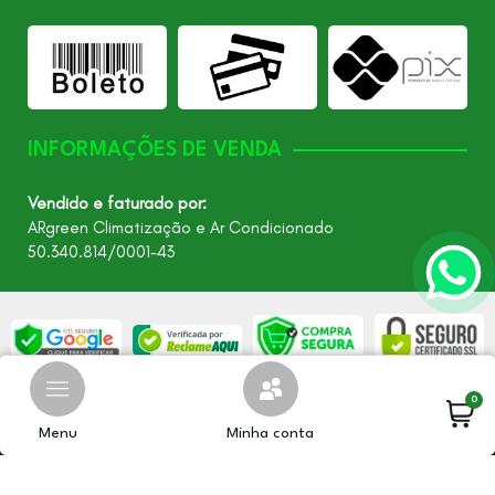
INFORMAÇÕES DE VENDA
Vendido e faturado por:
ARgreen Climatização e Ar Condicionado
50.340.814/0001-43
0
©2026 - Todos os direitos reservados – ARgreen. CNPJ:
24.849.649/0001-40
Menu
Minha conta