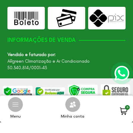
INFORMAÇÕES DE VENDA
Vendido e faturado por:
ARgreen Climatização e Ar Condicionado
50.340.814/0001-43
0
©2026 - Todos os direitos reservados – ARgreen. CNPJ:
24.849.649/0001-40
Menu
Minha conta