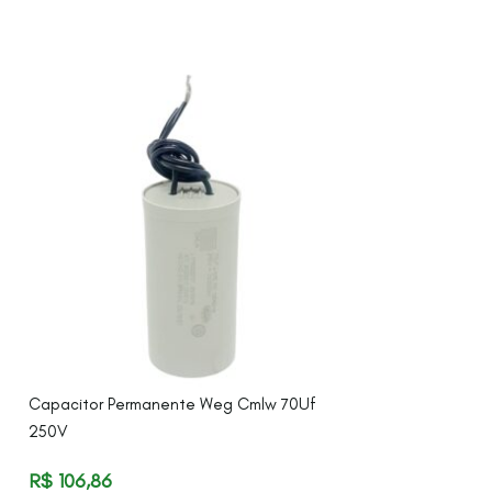
Capacitor Permanente Weg Cmlw 70Uf
Capacitor Perma
250V
440V
R$
106,86
R$
44,94