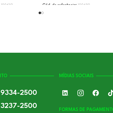
:
100679
Cód. de referência:
100680
NTO
MÍDIAS SOCIAIS
) 9334-2500
) 3237-2500
FORMAS DE PAGAMENT