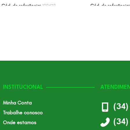
Cód. de referência:
100678
Cód. de referência
INSTITUCIONAL
ATENDIME
Minha Conta
(34
Trabalhe conosco
(34
Onde estamos