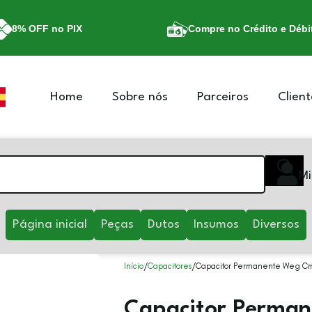
8% OFF no PIX
Compre no Crédito e Débi
Home
Sobre nós
Parceiros
Client
Mi
Página inicial
Peças
Dutos
Insumos
Diversos
Início
Capacitores
Capacitor Permanente Weg C
Capacitor Perma