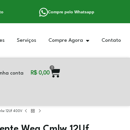
to
Compre pelo Whatsapp
es
Serviços
Compre Agora
Contato
0
R$
0,00
nha conta
mlw 12Uf 400V
nente Weg Cmlw 12Uf