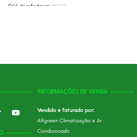
Cód. de referência:
100659
Cód. de referên
INFORMAÇÕES DE VENDA
Vendido e faturado por:
ARgreen Climatização e Ar
Condicionado
O