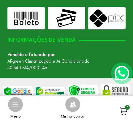
INFORMAÇÕES DE VENDA
Vendido e faturado por:
ARgreen Climatização e Ar Condicionado
50.340.814/0001-43
0
©2026 - Todos os direitos reservados – ARgreen. CNPJ:
24.849.649/0001-40
Menu
Minha conta