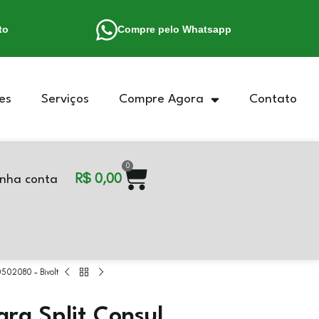
to
Compre pelo Whatsapp
es
Serviços
Compre Agora
Contato
0
R$
0,00
nha conta
0502080 – Bivolt
ara Split Consul