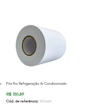
o
Fita Pvc Refrigeração Ar Condicionado
Placa Do Display
6871A30044L
R$
130,89
R$
915,01
Cód. de referência:
100464