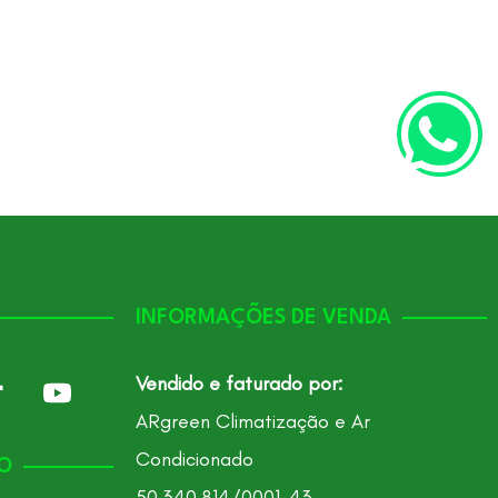
Cód. de referên
INFORMAÇÕES DE VENDA
Vendido e faturado por:
ARgreen Climatização e Ar
Condicionado
O
50.340.814/0001-43