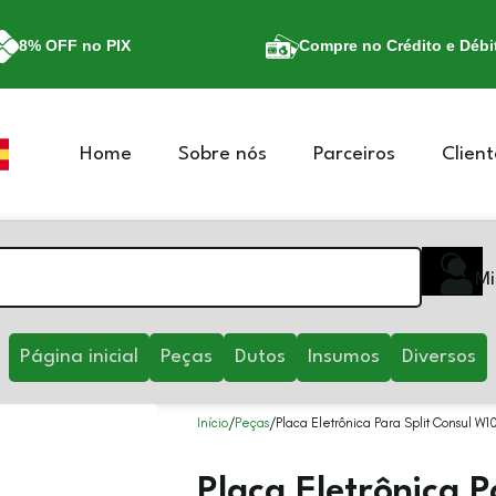
8% OFF no PIX
Compre no Crédito e Débi
Home
Sobre nós
Parceiros
Client
Mi
Página inicial
Peças
Dutos
Insumos
Diversos
Início
Peças
Placa Eletrônica Para Split Consul W1
Placa Eletrônica P