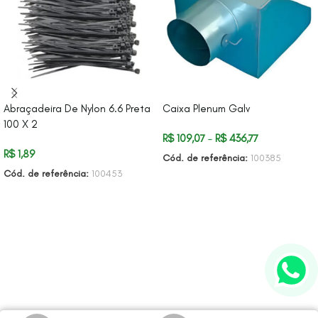
Abraçadeira De Nylon 6.6 Preta
Caixa Plenum Galv
100 X 2
R$
109,07
–
R$
436,77
R$
1,89
Cód. de referência:
100385
Cód. de referência:
100453
VER OPÇÕES
ADICIONAR AO CARRINHO