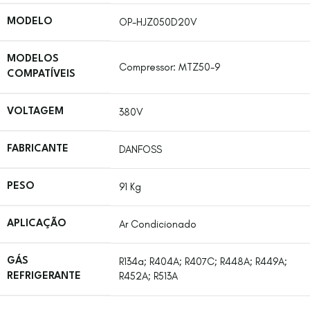
OP-HJZ050D20V
MODELO
MODELOS
Compressor: MTZ50-9
COMPATÍVEIS
380V
VOLTAGEM
DANFOSS
FABRICANTE
91 Kg
PESO
Ar Condicionado
APLICAÇÃO
R134a; R404A; R407C; R448A; R449A;
GÁS
R452A; R513A
REFRIGERANTE