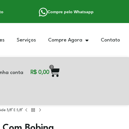
to
Compre pelo Whatsapp
es
Serviços
Compre Agora
Contato
0
R$
0,00
nha conta
ide 3/8” E 5/8”
a Com Bobina