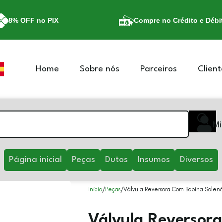
8% OFF no PIX
Compre no Crédito e Débi
Home
Sobre nós
Parceiros
Client
Mi
Página inicial
Peças
Dutos
Insumos
Diversos
Início
Peças
Válvula Reversora Com Bobina Solenó
Válvula Reversor