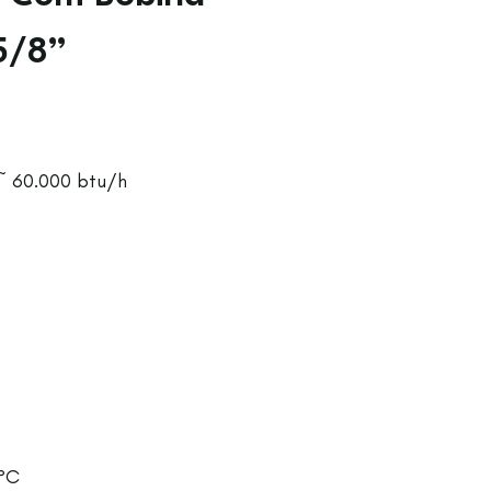
5/8”
 ~ 60.000 btu/h
0°C