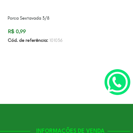
Porca Sextavada 3/8
Protetor Térmico
(24.000 Btu/H) 
R$
0,99
R$
17,50
Cód. de referência:
101036
Cód. de referên
INFORMAÇÕES DE VENDA