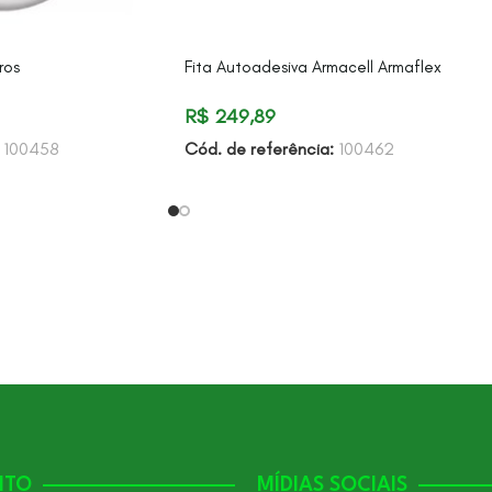
ros
Fita Autoadesiva Armacell Armaflex
R$
249,89
:
100458
Cód. de referência:
100462
NTO
MÍDIAS SOCIAIS