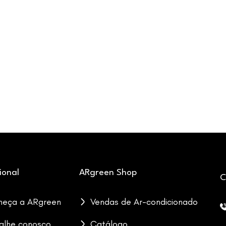
cional
ARgreen Shop
C
heça a ARgreen
Vendas de Ar-condicionado
alhe conosco
Catálogo