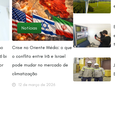
Notícias
no
Crise no Oriente Médio: o que
6 bi
o conflito entre Irã e Israel
or
pode mudar no mercado de
climatização
12 de março de 2026