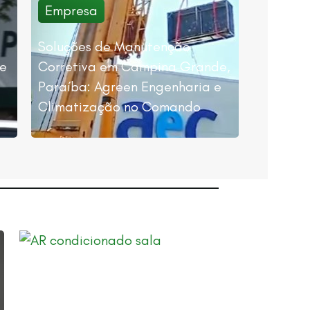
Empresa
Soluções de Manutenção
de
Corretiva em Campina Grande,
Paraíba: Agreen Engenharia e
Climatização no Comando