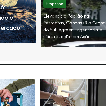
Empresa
6:
Elevando o Padrão na
ade e
Petrobras, Canoas/Rio Gran
mercado
do Sul: Agreen Engenharia e
Climatização em Ação