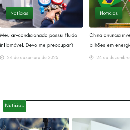
Notícias
Notícias
Meu ar-condicionado possui fluido
China anuncia inv
inflamável. Devo me preocupar?
bilhões em energi
24 de dezembro de 2025
24 de dezembro
Notícias