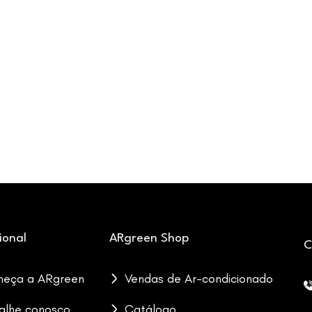
cional
ARgreen Shop
C
heça a ARgreen
Vendas de Ar-condicionado
alhe conosco
Catálogo