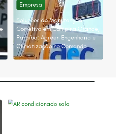
Empresa
Soluções de Manutenção
de
Corretiva em Campina Grande,
Paraíba: Agreen Engenharia e
Climatização no Comando