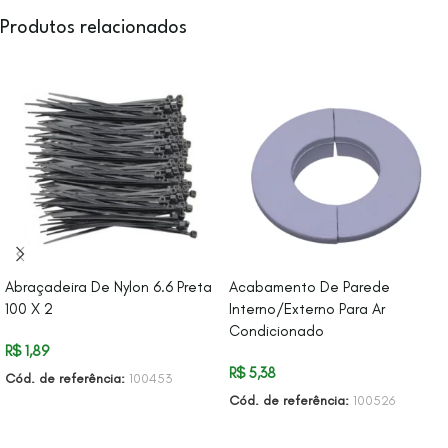
Produtos relacionados
Abraçadeira De Nylon 6.6 Preta
Acabamento De Parede
100 X 2
Interno/Externo Para Ar
Condicionado
R$
1,89
R$
5,38
Cód. de referência:
100453
Cód. de referência:
100526
ADICIONAR AO CARRINHO
ADICIONAR AO CARRINHO