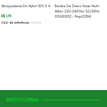
Abraçadeiras Em Nylon 300 X 4
Bomba De Dreno Haier Multi
4Mxc 220-240Vac 50/60Hz
R$
1,95
0150813132 – Pmp02334
Cód. de referência:
100454
LEIA MAIS
ADICIONAR AO CARRINHO
INSTITUCIONAL