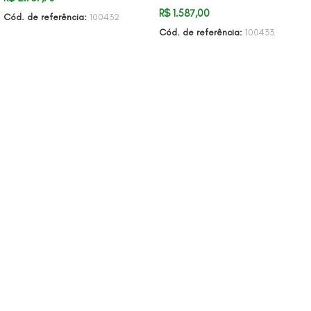
R$
1.587,00
Cód. de referência:
100432
Cód. de referência:
100433
ADICIONAR AO CARRINHO
ADICIONAR AO CARRINHO