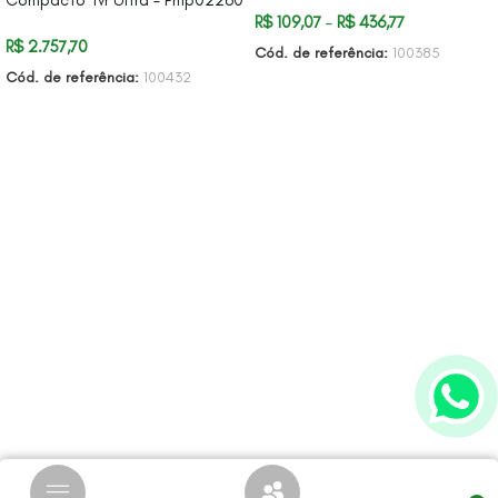
R$
109,07
–
R$
436,77
R$
2.757,70
Cód. de referência:
100385
Cód. de referência:
100432
VER OPÇÕES
ADICIONAR AO CARRINHO