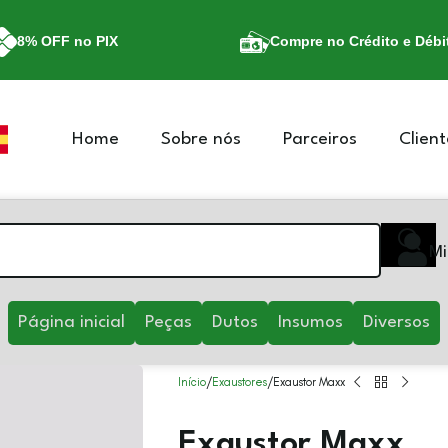
8% OFF no PIX
Compre no Crédito e Débi
Home
Sobre nós
Parceiros
Client
Mi
Página inicial
Peças
Dutos
Insumos
Diversos
Início
Exaustores
Exaustor Maxx
Exaustor Maxx