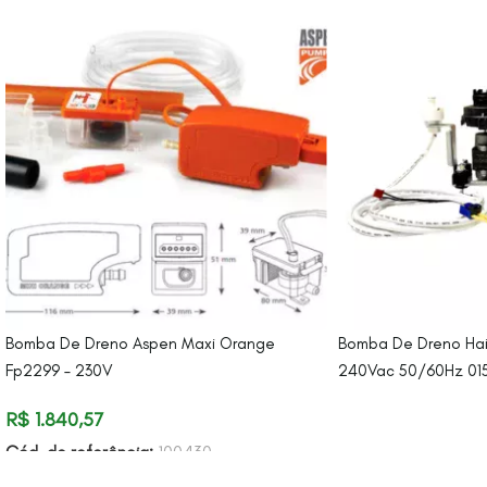
Bomba De Dreno Aspen Maxi Orange
Bomba De Dreno Hai
Fp2299 – 230V
240Vac 50/60Hz 015
R$
1.840,57
Cód. de referência:
100430