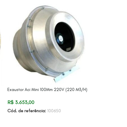
Exaustor Com Fil
R$
9.050,68
Cód. de referên
Exaustor Aci Mini 100Mm 220V (220 M3/H)
R$
3.653,00
Cód. de referência:
100650