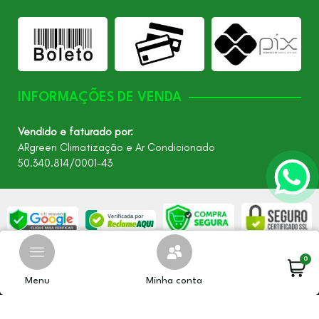
INFORMAÇÕES DE VENDA
Vendido e faturado por:
ARgreen Climatização e Ar Condicionado
50.340.814/0001-43
0
©2026 - Todos os direitos reservados – ARgreen. CNPJ:
24.849.649/0001-40
Menu
Minha conta