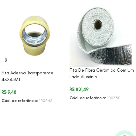
Fita De Fibra Cerâmica Com Um
Fita Adesiva Transparente
Lado Alumínio
48X45Mt
R$
821,49
R$
9,48
Cód. de referência:
100550
Cód. de referência:
100545
ADICIONAR AO CARRINHO
ADICIONAR AO CARRINHO