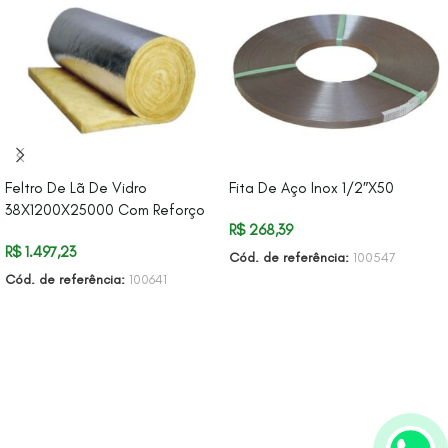
Feltro De Lã De Vidro
Fita De Aço Inox 1/2″X50
38X1200X25000 Com Reforço
R$
268,39
R$
1.497,23
Cód. de referência:
100547
Cód. de referência:
100641
ADICIONAR AO CARRINHO
ADICIONAR AO CARRINHO