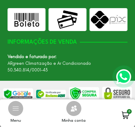
INFORMAÇÕES DE VENDA
Vendido e faturado por:
ARgreen Climatização e Ar Condicionado
50.340.814/0001-43
©2026 - Todos os direitos reservados – ARgreen. CNPJ:
0
24.849.649/0001-40
Menu
Minha conta