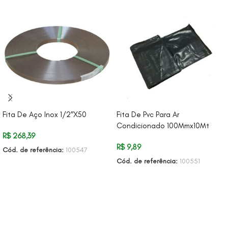
Fita De Aço Inox 1/2″X50
Fita De Pvc Para Ar
Condicionado 100Mmx10Mt
R$
268,39
R$
9,89
Cód. de referência:
100547
Cód. de referência:
100551
ADICIONAR AO CARRINHO
ADICIONAR AO CARRINHO