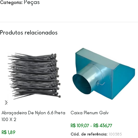
Peças
Categoria:
Produtos relacionados
Abraçadeira De Nylon 6.6 Preta
Caixa Plenum Galv
100 X 2
R$
109,07
–
R$
436,77
R$
1,89
Cód. de referência:
100385